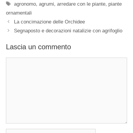
Tag
agronomo
,
agrumi
,
arredare con le piante
,
piante
ornamentali
La concimazione delle Orchidee
Segnaposto e decorazioni natalizie con agrifoglio
Lascia un commento
Commento
Nome