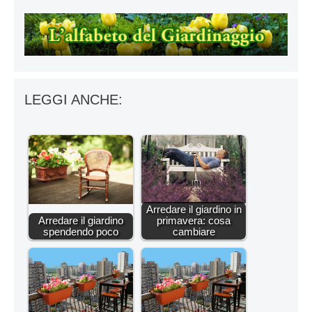
LEGGI ANCHE:
Arredare il giardino in
Arredare il giardino
primavera: cosa
spendendo poco
cambiare