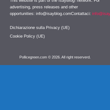
This website is part of the IsayBlog! network. For
advertising, press releases and other
opportunities:
info@isayblog.comContattaci
:
info@isa
Dichiarazione sulla Privacy (UE)
Cookie Policy (UE)
Pollicegreen.com © 2026. All right reserverd.