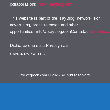
collaborazioni:
info@isayblog.com
This website is part of the IsayBlog! network. For
advertising, press releases and other
opportunities:
info@isayblog.comContattaci
:
info@isa
Dichiarazione sulla Privacy (UE)
Cookie Policy (UE)
Pollicegreen.com © 2026. All right reserverd.