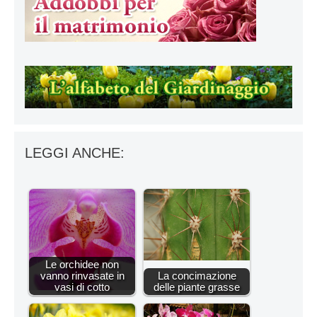
LEGGI ANCHE:
Le orchidee non
vanno rinvasate in
La concimazione
vasi di cotto
delle piante grasse