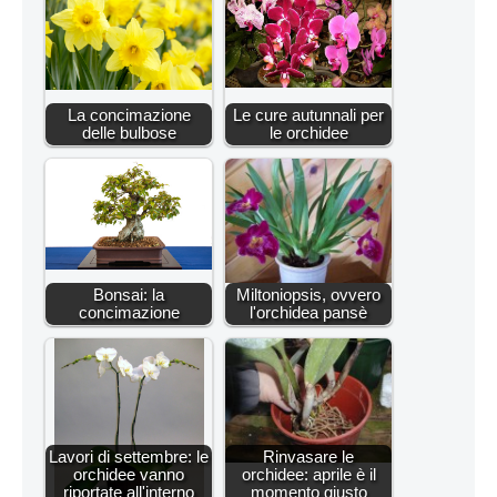
La concimazione
Le cure autunnali per
delle bulbose
le orchidee
Bonsai: la
Miltoniopsis, ovvero
concimazione
l'orchidea pansè
Lavori di settembre: le
Rinvasare le
orchidee vanno
orchidee: aprile è il
riportate all'interno
momento giusto