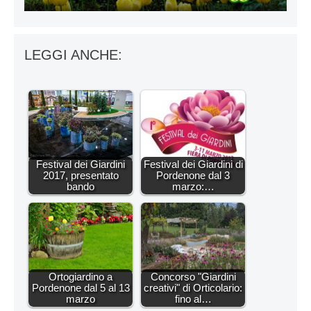
LEGGI ANCHE:
Festival dei Giardini
Festival dei Giardini di
2017, presentato
Pordenone dal 3
bando
marzo:…
Ortogiardino a
Concorso "Giardini
Pordenone dal 5 al 13
creativi" di Orticolario:
marzo
fino al…