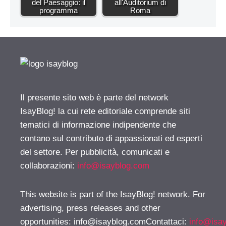
del Paesaggio: il
all'Auditorium di
programma
Roma
Il presente sito web è parte del network
IsayBlog! la cui rete editoriale comprende siti
tematici di informazione indipendente che
contano sul contributo di appassionati ed esperti
del settore. Per pubblicità, comunicati e
collaborazioni:
info@isayblog.com
This website is part of the IsayBlog! network. For
advertising, press releases and other
opportunities:
info@isayblog.comContattaci
:
info@isa