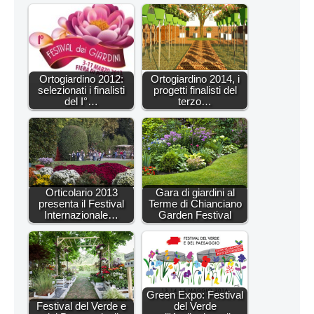
Ortogiardino 2012:
Ortogiardino 2014, i
selezionati i finalisti
progetti finalisti del
del I°…
terzo…
Orticolario 2013
Gara di giardini al
presenta il Festival
Terme di Chianciano
Internazionale…
Garden Festival
Green Expo: Festival
Festival del Verde e
del Verde