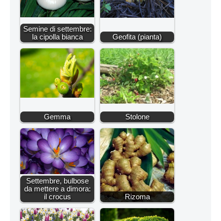
Semine di settembre:
la cipolla bianca
Geofita (pianta)
Gemma
Stolone
Settembre, bulbose
da mettere a dimora:
il crocus
Rizoma