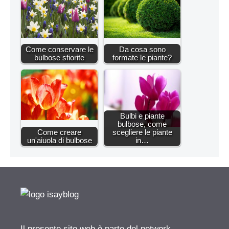
Come conservare le
Da cosa sono
bulbose sfiorite
formate le piante?
Bulbi e piante
bulbose, come
Come creare
scegliere le piante
un'aiuola di bulbose
in…
Il presente sito web è parte del network