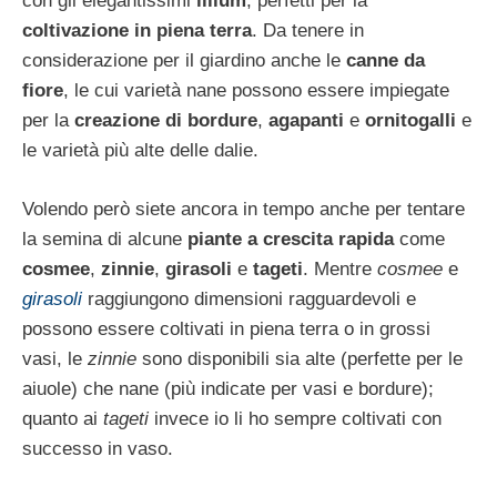
con gli elegantissimi
lilium
, perfetti per la
coltivazione in piena terra
. Da tenere in
considerazione per il giardino anche le
canne da
fiore
, le cui varietà nane possono essere impiegate
per la
creazione di bordure
,
agapanti
e
ornitogalli
e
le varietà più alte delle dalie.
Volendo però siete ancora in tempo anche per tentare
la semina di alcune
piante a crescita rapida
come
cosmee
,
zinnie
,
girasoli
e
tageti
. Mentre
cosmee
e
girasoli
raggiungono dimensioni ragguardevoli e
possono essere coltivati in piena terra o in grossi
vasi, le
zinnie
sono disponibili sia alte (perfette per le
aiuole) che nane (più indicate per vasi e bordure);
quanto ai
tageti
invece io li ho sempre coltivati con
successo in vaso.