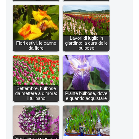
Lavori di luglio in
Fiori estivi, le canne
giardino: la cura delle
da fiore
bulbose
Settembre, bulbose
da mettere a dimora:
Piante bulbose, dove
il tulipano
e quando acquistare
Sostituire le piante in