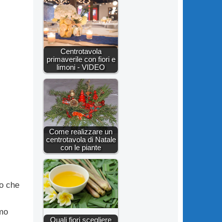
Centrotavola
primaverile con fiori e
limoni - VIDEO
Come realizzare un
centrotavola di Natale
con le piante
o che
emo
Quali fiori scegliere