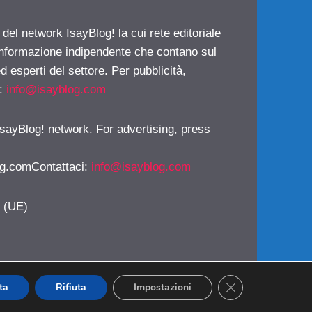
 del network IsayBlog! la cui rete editoriale
 informazione indipendente che contano sul
d esperti del settore. Per pubblicità,
i:
info@isayblog.com
 IsayBlog! network. For advertising, press
g.comContattaci
:
info@isayblog.com
y (UE)
CLOSE GDPR CO
ta
Rifiuta
Impostazioni