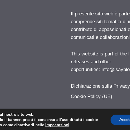
Il presente sito web è parte
comprende siti tematici di
contributo di appassionati e
comunicati e collaborazion
This website is part of the
releases and other
opportunities:
info@isayblo
Dichiarazione sulla Privac
Cookie Policy (UE)
sul nostro sito web.
 il banner, presti il consenso all’uso di tutti i cookie
Accet
Pollicegreen.com © 2026. All right reserverd.
o come disattivarli nelle
impostazioni