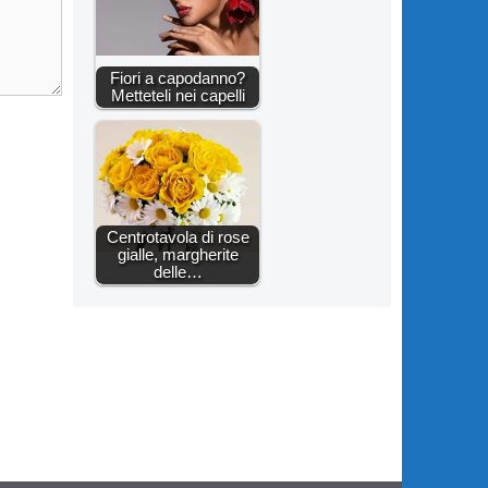
Fiori a capodanno?
Metteteli nei capelli
Centrotavola di rose
gialle, margherite
delle…