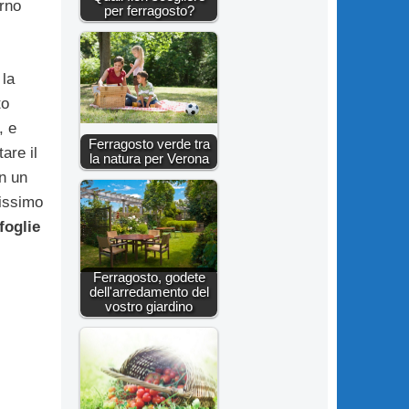
erno
per ferragosto?
 la
to
, e
Ferragosto verde tra
are il
la natura per Verona
in un
nissimo
foglie
Ferragosto, godete
dell'arredamento del
vostro giardino