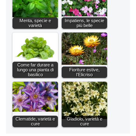
Menta, specie e
Impatiens, le specie
varietà
più belle
Come far durare a
lungo una pianta di
Fioriture estive,
basilico
l'Elicriso
Clematide, varietà e
Gladiolo, varietà e
cure
cure