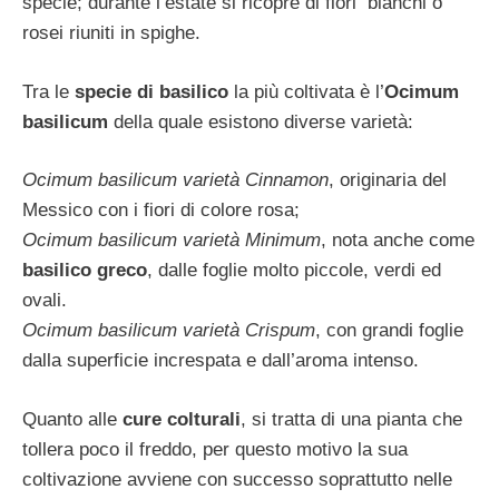
specie; durante l’estate si ricopre di fiori bianchi o
rosei riuniti in spighe.
Tra le
specie di basilico
la più coltivata è l’
Ocimum
basilicum
della quale esistono diverse varietà:
Ocimum basilicum varietà Cinnamon
, originaria del
Messico con i fiori di colore rosa;
Ocimum basilicum varietà Minimum
, nota anche come
basilico greco
, dalle foglie molto piccole, verdi ed
ovali.
Ocimum basilicum varietà Crispum
, con grandi foglie
dalla superficie increspata e dall’aroma intenso.
Quanto alle
cure colturali
, si tratta di una pianta che
tollera poco il freddo, per questo motivo la sua
coltivazione avviene con successo soprattutto nelle