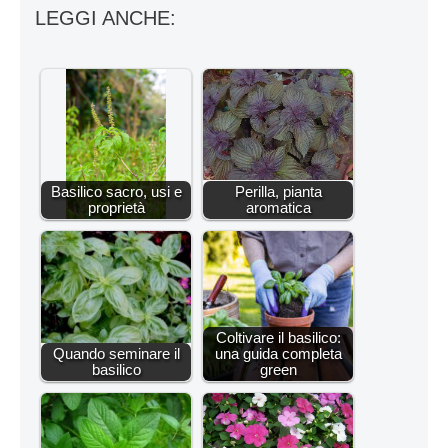
LEGGI ANCHE:
Basilico sacro, usi e
Perilla, pianta
proprietà
aromatica
Coltivare il basilico:
Quando seminare il
una guida completa
basilico
green