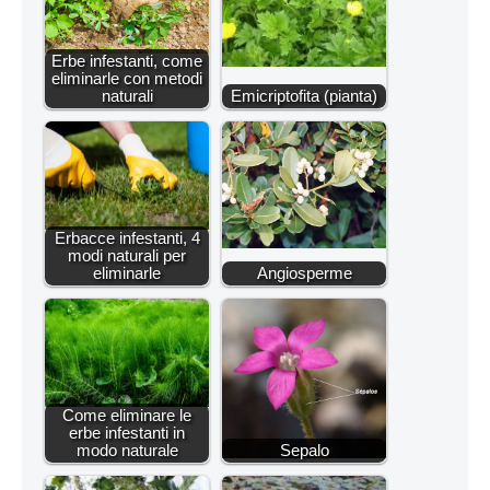
Erbe infestanti, come
eliminarle con metodi
naturali
Emicriptofita (pianta)
Erbacce infestanti, 4
modi naturali per
eliminarle
Angiosperme
Come eliminare le
erbe infestanti in
modo naturale
Sepalo