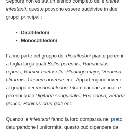
Seppure non esista un elenco completo delle
piante
infestanti
, queste possono essere suddivise in due
gruppi principali:
Dicotiledoni
Monocotiledoni
Fanno parte del gruppo dei
dicotiledoni
piante perenni
a foglia larga quali
Bellis perennis, Ranunculus
repens, Rumex acetosella, Plantago major, Veronica
filiformis, Cirsium arvense
ecc. Appartengono invece
al gruppo dei
monocotiledoni
Graminaceae annuali e
perenni quali
Digitaria sanguinalis, Poa annua, Setaria
glauca, Panicus crus-galli
ecc.
Quando le
infestanti
fanno la loro comparsa nel
prato
deturpandone l’uniformità, questo può dipendere da