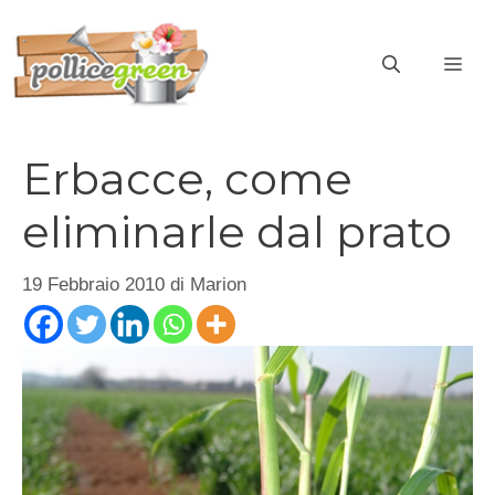
Vai
al
ME
contenuto
Erbacce, come
eliminarle dal prato
19 Febbraio 2010
di
Marion