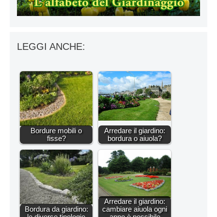
LEGGI ANCHE:
Bordure mobili o
Arredare il giardino:
fisse?
bordura o aiuola?
Arredare il giardino:
Bordura da giardino:
cambiare aiuola ogni
le diverse tipologie
anno è possibile