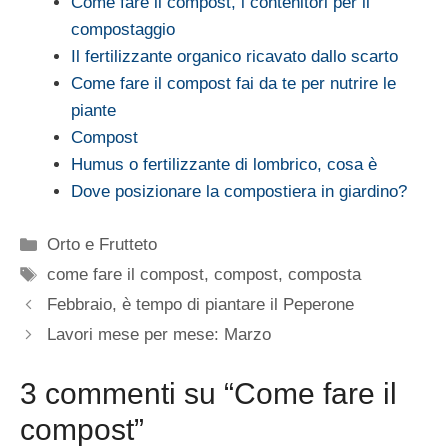
Come fare il compost, i contenitori per il
compostaggio
Il fertilizzante organico ricavato dallo scarto
Come fare il compost fai da te per nutrire le
piante
Compost
Humus o fertilizzante di lombrico, cosa è
Dove posizionare la compostiera in giardino?
Categorie
Orto e Frutteto
Tag
come fare il compost
,
compost
,
composta
Febbraio, è tempo di piantare il Peperone
Lavori mese per mese: Marzo
3 commenti su “Come fare il
compost”