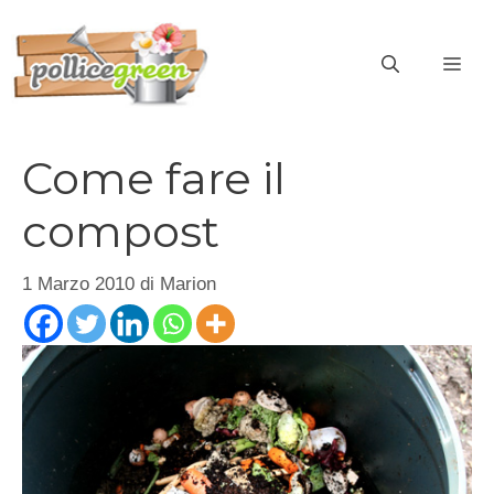
Vai
al
ME
contenuto
Come fare il
compost
1 Marzo 2010
di
Marion