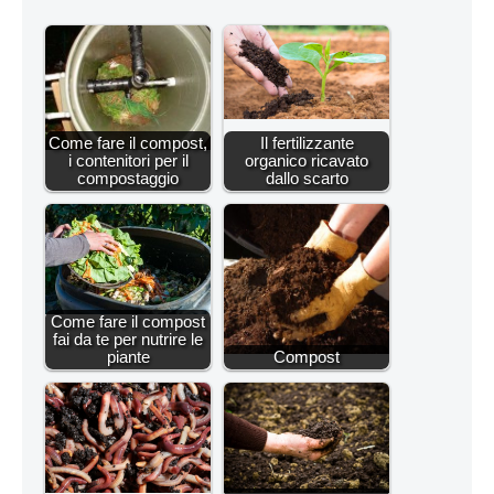
Come fare il compost,
Il fertilizzante
i contenitori per il
organico ricavato
compostaggio
dallo scarto
Come fare il compost
fai da te per nutrire le
piante
Compost