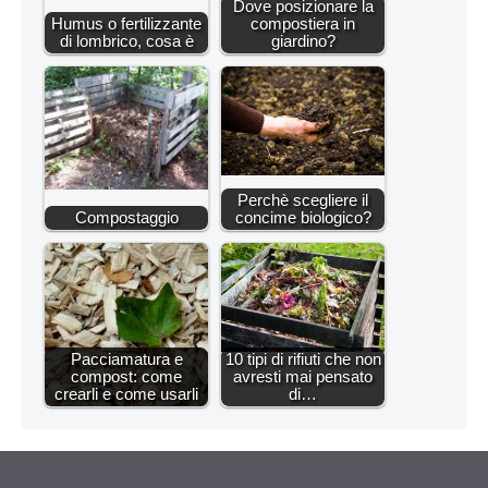
Dove posizionare la
Humus o fertilizzante
compostiera in
di lombrico, cosa è
giardino?
Perchè scegliere il
Compostaggio
concime biologico?
Pacciamatura e
10 tipi di rifiuti che non
compost: come
avresti mai pensato
crearli e come usarli
di…