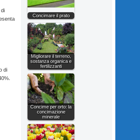
 di
Concimare il prato
resenta
Migliorare il terreno,
sostanza organica e
fertilizzanti
o di
 40%.
Concime per orto: la
concimazione
minerale