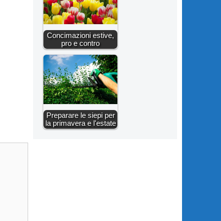
Concimazioni estive,
pro e contro
Preparare le siepi per
la primavera e l'estate