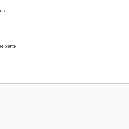
ante
er piante