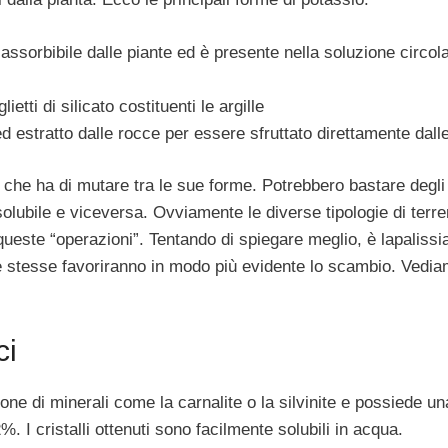
 assorbibile dalle piante ed è presente nella soluzione circol
lietti di silicato costituenti le argille
d estratto dalle rocce per essere sfruttato direttamente dalle
à che ha di mutare tra le sue forme. Potrebbero bastare degli
 solubile e viceversa. Ovviamente le diverse tipologie di terr
queste “operazioni”. Tentando di spiegare meglio, è lapaliss
 le stesse favoriranno in modo più evidente lo scambio. Vedia
ci
zione di minerali come la carnalite o la silvinite e possiede un
. I cristalli ottenuti sono facilmente solubili in acqua.