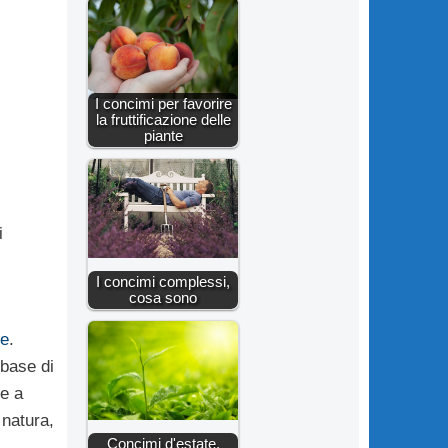
I concimi per favorire
la fruttificazione delle
piante
i
I concimi complessi,
cosa sono
ne
.
base di
le a
 natura,
Concimi d'estate,