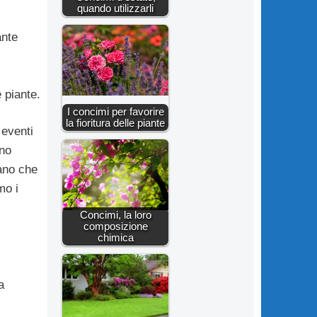
quando utilizzarli
ante
 piante.
I concimi per favorire
la fioritura delle piante
 eventi
eno
iano che
mo i
Concimi, la loro
composizione
chimica
a