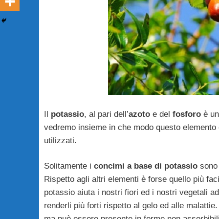
Il
potassio
, al pari dell’
azoto
e del
fosforo
è un 
vedremo insieme in che modo questo elemento di 
utilizzati.
Solitamente i
concimi a base di potassio
sono q
Rispetto agli altri elementi è forse quello più fac
potassio aiuta i nostri fiori ed i nostri vegetali ad
renderli più forti rispetto al gelo ed alle malattie
ma può essere presente in forme non assorbibili 