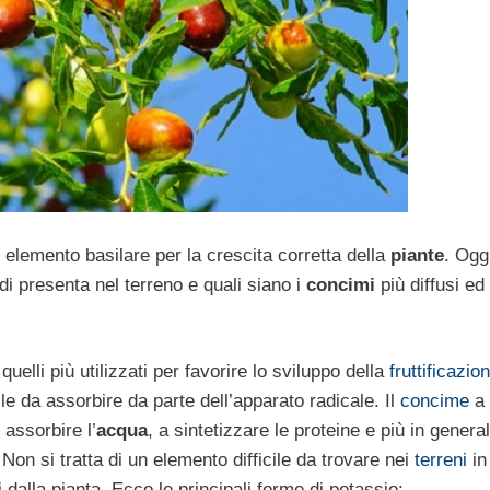
elemento basilare per la crescita corretta della
piante
. Ogg
presenta nel terreno e quali siano i
concimi
più diffusi ed
uelli più utilizzati per favorire lo sviluppo della
fruttificazio
ile da assorbire da parte dell’apparato radicale. Il
concime
a 
 assorbire l’
acqua
, a sintetizzare le proteine e più in genera
. Non si tratta di un elemento difficile da trovare nei
terreni
in
dalla pianta. Ecco le principali forme di potassio: