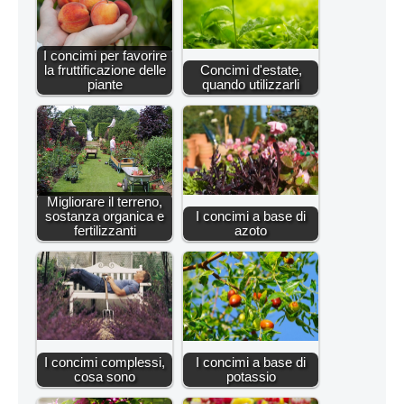
I concimi per favorire
la fruttificazione delle
Concimi d'estate,
piante
quando utilizzarli
Migliorare il terreno,
sostanza organica e
I concimi a base di
fertilizzanti
azoto
I concimi complessi,
I concimi a base di
cosa sono
potassio