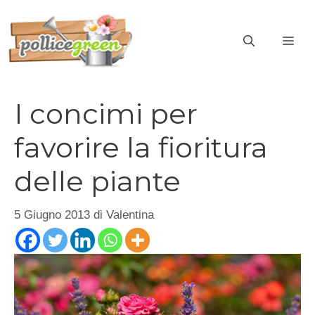
Vai
al
ME
contenuto
I concimi per
favorire la fioritura
delle piante
5 Giugno 2013
di
Valentina