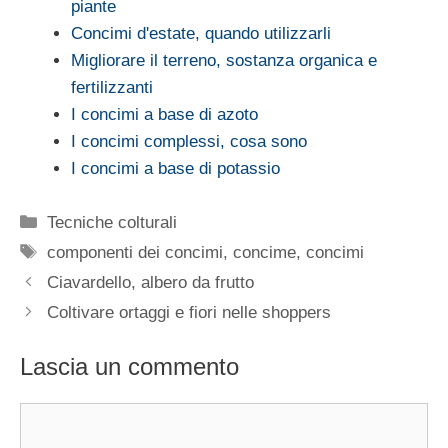
piante
Concimi d'estate, quando utilizzarli
Migliorare il terreno, sostanza organica e
fertilizzanti
I concimi a base di azoto
I concimi complessi, cosa sono
I concimi a base di potassio
Categorie
Tecniche colturali
Tag
componenti dei concimi
,
concime
,
concimi
Ciavardello, albero da frutto
Coltivare ortaggi e fiori nelle shoppers
Lascia un commento
Commento