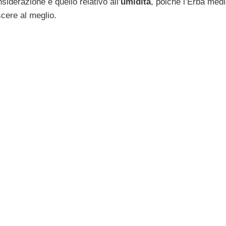
siderazione è quello relativo all’
umidità
, poiché l’Erba medi
cere al meglio.