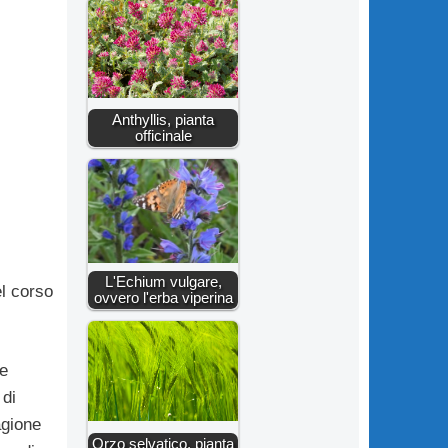
Anthyllis, pianta
officinale
L'Echium vulgare,
el corso
ovvero l'erba viperina
e
 di
agione
Orzo selvatico, pianta