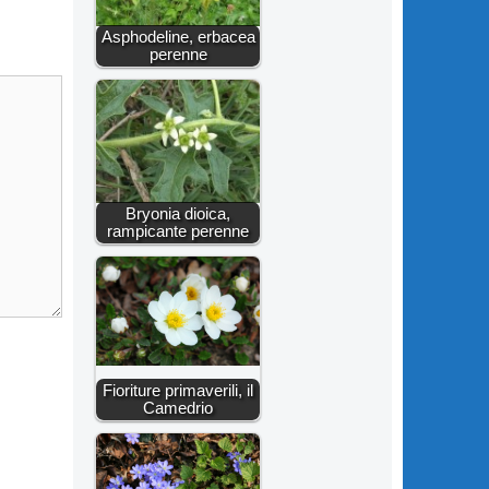
Asphodeline, erbacea
perenne
Bryonia dioica,
rampicante perenne
Fioriture primaverili, il
Camedrio