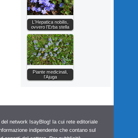
L'Hepatica nobilis,
ovvero l'Erba stella
Piante medicinali,
l'Ajuga
 del network IsayBlog! la cui rete editoriale
 informazione indipendente che contano sul