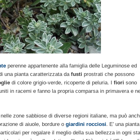
nte
perenne appartenente alla famiglia delle Leguminose ed
 di una pianta caratterizzata da
fusti
prostrati che possono
glie
di colore grigio-verde, ricoperte di peluria. I
fiori
sono
uniti in racemi e fanno la propria comparsa in primavera e n
lle zone sabbiose di diverse regioni italiane, ma può anch
orazione di aiuole, bordure o
giardini rocciosi
. E’ una pianta
articolari per regalare il meglio della sua bellezza in ogni st