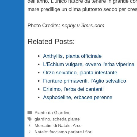
dell’anno. L’unico fattore da tenere in grande con
mare predilige un clima piuttosto secco per cres
Photo Credits:
sophy.u-3mrs.com
Related Posts:
Anthyllis, pianta officinale
L'Echium vulgare, ovvero l'erba viperina
Orzo selvatico, pianta infestante
Fioriture primaverili, l'Aglio selvatico
Erisimo, l'erba dei cantanti
Asphodeline, erbacea perenne
Categorie
Piante da Giardino
Tag
giardino
,
scheda piante
Mercatini di Natale: Arco
Natale: facciamo parlare i fiori