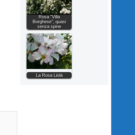
Rosa "Villa
Borghese", quasi
senza spine
La Rosa Liolà