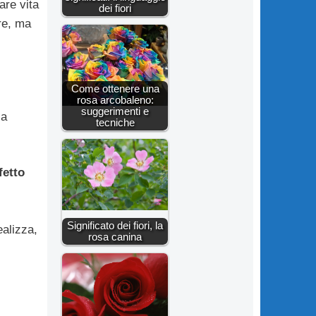
are vita
dei fiori
ore, ma
Come ottenere una
rosa arcobaleno:
suggerimenti e
la
tecniche
fetto
Significato dei fiori, la
ealizza,
rosa canina