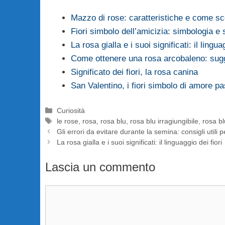
Mazzo di rose: caratteristiche e come sce
Fiori simbolo dell’amicizia: simbologia e s
La rosa gialla e i suoi significati: il lingua
Come ottenere una rosa arcobaleno: sugg
Significato dei fiori, la rosa canina
San Valentino, i fiori simbolo di amore p
Categorie
Curiosità
Tag
le rose
,
rosa
,
rosa blu
,
rosa blu irragiungibile
,
rosa bl
Gli errori da evitare durante la semina: consigli utili p
La rosa gialla e i suoi significati: il linguaggio dei fiori
Lascia un commento
Commento