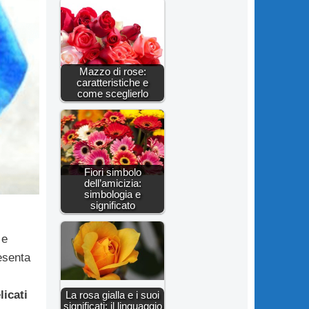
Mazzo di rose:
caratteristiche e
come sceglierlo
Fiori simbolo
dell’amicizia:
simbologia e
significato
 e
resenta
licati
La rosa gialla e i suoi
significati: il linguaggio