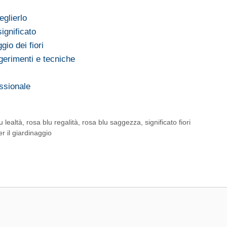
glierlo
ignificato
ggio dei fiori
erimenti e tecniche
assionale
u lealtà
,
rosa blu regalità
,
rosa blu saggezza
,
significato fiori
er il giardinaggio