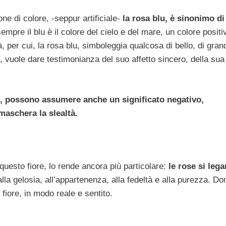
ne di colore, -seppur artificiale-
la rosa blu, è sinonimo di
mpre il blu è il colore del cielo e del mare, un colore positi
 per cui, la rosa blu, simboleggia qualcosa di bello, di gran
vuole dare testimonianza del suo affetto sincero, della sua 
cui, possono assumere anche un significato negativo,
maschera la slealtà.
questo fiore, lo rende ancora più particolare:
le rose si lega
alla gelosia, all’appartenenza, alla fedeltà e alla purezza. Do
 fiore, in modo reale e sentito.