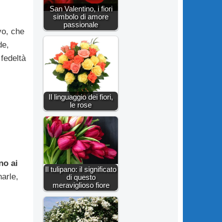
San Valentino, i fiori
simbolo di amore
passionale
vo, che
de,
fedeltà
Il linguaggio dei fiori,
le rose
no ai
Il tulipano: il significato
narle,
di questo
meraviglioso fiore