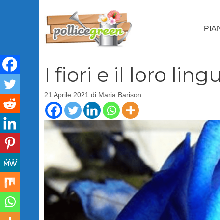
Vai
al
PIA
contenuto
I fiori e il loro lin
21 Aprile 2021
di
Maria Barison