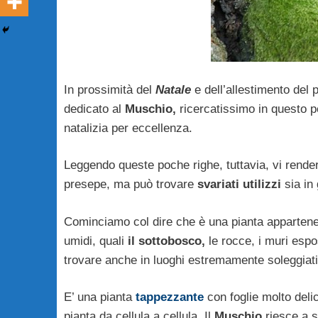
In prossimità del
Natale
e dell’allestimento del
dedicato al
Muschio,
ricercatissimo in questo pe
natalizia per eccellenza.
Leggendo queste poche righe, tuttavia, vi rende
presepe, ma può trovare
svariati utilizzi
sia in
Cominciamo col dire che è una pianta appartenen
umidi, quali
il sottobosco,
le rocce, i muri espo
trovare anche in luoghi estremamente soleggiati,
E’ una pianta
tappezzante
con foglie molto delic
pianta da cellula a cellula. Il
Muschio
riesce a s