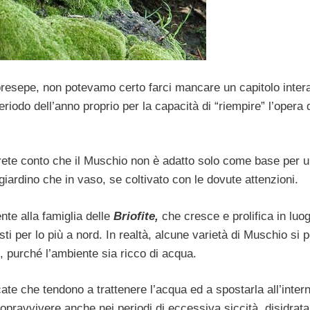
 presepe, non potevamo certo farci mancare un capitolo inte
riodo dell’anno proprio per la capacità di “riempire” l’opera 
rete conto che il Muschio non è adatto solo come base per u
 giardino che in vaso, se coltivato con le dovute attenzioni.
te alla famiglia delle
Briofite,
che cresce e prolifica in luog
sti per lo più a nord. In realtà, alcune varietà di Muschio si
 purché l’ambiente sia ricco di acqua.
ate che tendono a trattenere l’acqua ed a spostarla all’intern
opravvivere anche nei periodi di eccessiva siccità, disidrat