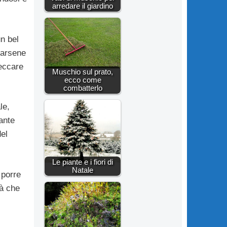
arredare il giardino
n bel
rarsene
seccare
Muschio sul prato,
ecco come
combatterlo
le,
ante
del
Le piante e i fiori di
Natale
 porre
rà che