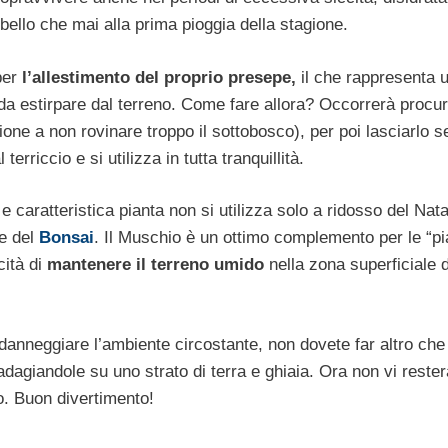
 bello che mai alla prima pioggia della stagione.
per
l’allestimento del proprio presepe,
il che rappresenta u
 da estirpare dal terreno. Come fare allora? Occorrerà procu
ione a non rovinare troppo il sottobosco), per poi lasciarlo 
terriccio e si utilizza in tutta tranquillità.
 caratteristica pianta non si utilizza solo a ridosso del Nata
te del
Bonsai
. Il Muschio è un ottimo complemento per le “pi
ità di
mantenere il terreno umido
nella zona superficiale 
anneggiare l’ambiente circostante, non dovete far altro che
, adagiandole su uno strato di terra e ghiaia. Ora non vi reste
to. Buon divertimento!