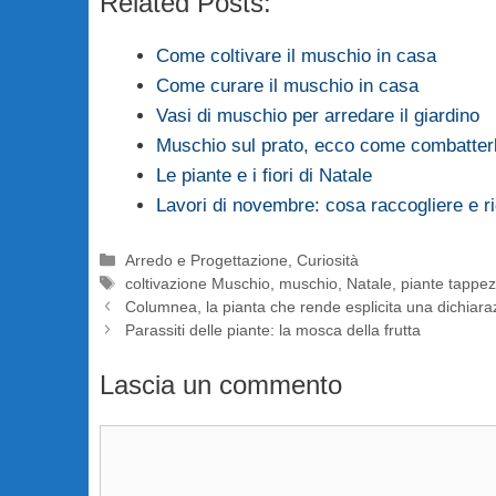
Related Posts:
Come coltivare il muschio in casa
Come curare il muschio in casa
Vasi di muschio per arredare il giardino
Muschio sul prato, ecco come combatter
Le piante e i fiori di Natale
Lavori di novembre: cosa raccogliere e r
Categorie
Arredo e Progettazione
,
Curiosità
Tag
coltivazione Muschio
,
muschio
,
Natale
,
piante tappez
Columnea, la pianta che rende esplicita una dichiar
Parassiti delle piante: la mosca della frutta
Lascia un commento
Commento