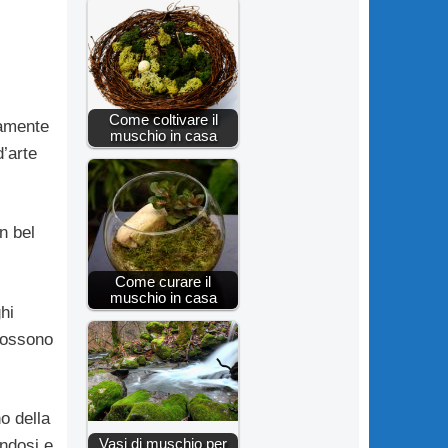
Come coltivare il
ramente
muschio in casa
d’arte
n bel
Come curare il
muschio in casa
hi
 possono
o della
Vasi di muschio per
andosi e