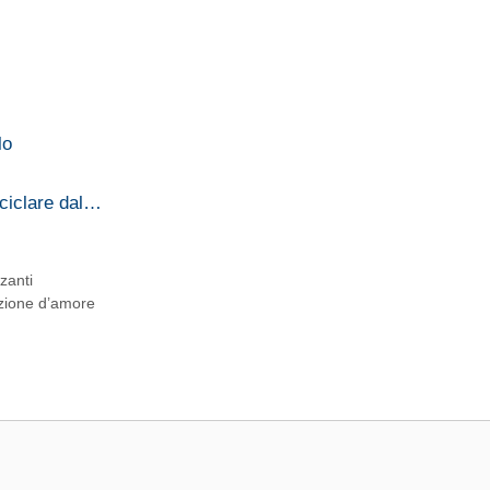
lo
iciclare dal…
zanti
azione d’amore