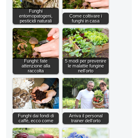
Funghi
entomopatogeni,
Come coltivare i
pesticidi naturali
funghi in casa
Funghi: fate
5 modi per prevenire
attenzione alla
le malattie fungine
raccolta
nell'orto
Funghi dai fondi di
Arriva il personal
caffè, ecco come
trainer dell'orto