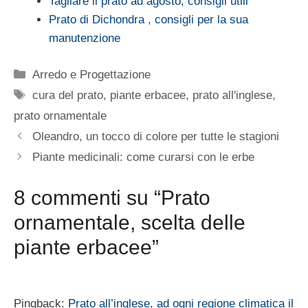
Tagliare il prato ad agosto, consigli utili
Prato di Dichondra , consigli per la sua
manutenzione
Categorie
Arredo e Progettazione
Tag
cura del prato
,
piante erbacee
,
prato all'inglese
,
prato ornamentale
Oleandro, un tocco di colore per tutte le stagioni
Piante medicinali: come curarsi con le erbe
8 commenti su “Prato
ornamentale, scelta delle
piante erbacee”
Pingback:
Prato all’inglese, ad ogni regione climatica il