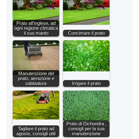
Prato all'inglese, ad
ogni regione climatica
il suo manto
Concimare il prato
Manutenzione del
prato, aerazione e
sabbiatura
Irrigare il prato
Prato di Dichondra ,
Tagliare il prato ad
consigli per la sua
agosto, consigli utili
manutenzione