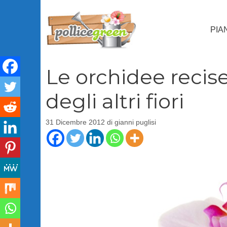
Vai
al
PIA
contenuto
Le orchidee recis
degli altri fiori
31 Dicembre 2012
di
gianni puglisi