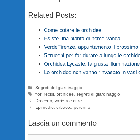
Related Posts:
Come potare le orchidee
Esiste una pianta di nome Vanda
VerdeFirenze, appuntamento il prossimo
5 trucchi per far durare a lungo le orchid
Orchidea Lycaste: la giusta illuminazione
Le orchidee non vanno rinvasate in vasi d
Categorie
Segreti del giardinaggio
Tag
fiori recisi
,
orchidee
,
segreti di giardinaggio
Dracena, varietà e cure
Epimedio, erbacea perenne
Lascia un commento
Commento