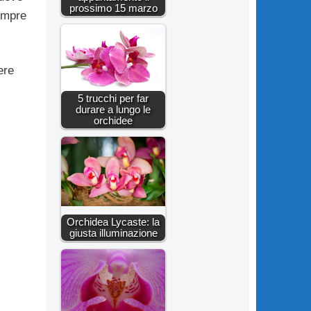
prossimo 15 marzo
empre
ere
5 trucchi per far
durare a lungo le
orchidee
Orchidea Lycaste: la
giusta illuminazione