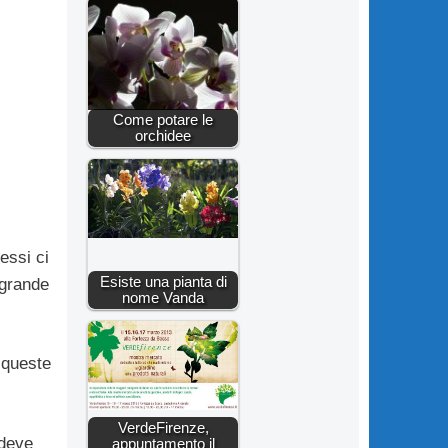
Come potare le
orchidee
essi ci
Esiste una pianta di
 grande
nome Vanda
n queste
VerdeFirenze,
 deve
appuntamento il