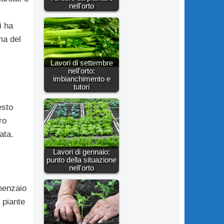
nell'orto
i ha
ma del
Lavori di settembre
nell'orto:
imbianchimento e
tutori
esto
ro
ata.
Lavori di gennaio:
punto della situazione
nell'orto
menzaio
 piante