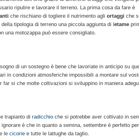
ario ripulire e lavorare il terreno. La prima cosa da fare è
anti
che rischiano di togliere il nutrimento agli
ortaggi
che s
ella tipologia di terreno una piccola aggiunta di l
etame
pri
con una motozappa può essere consigliato.
ogno di un sostegno è bene che lavoriate in anticipo su qu
ri in condizioni atmosferiche impossibili a montare sul vost
 far si che molte coltivazioni si sviluppino in maniera adegu
le trapianto di
radicchio
che si potrebbe aver coltivato in se
 ignorare è che in quanto a semina, settembre è perfetto per
te le
cicorie
e tutte le lattughe da taglio.