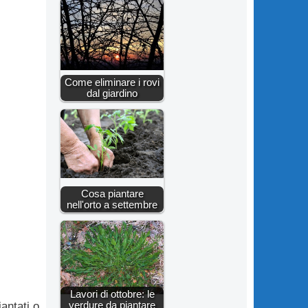
Come eliminare i rovi
dal giardino
Cosa piantare
nell'orto a settembre
Lavori di ottobre: le
verdure da piantare
antati o