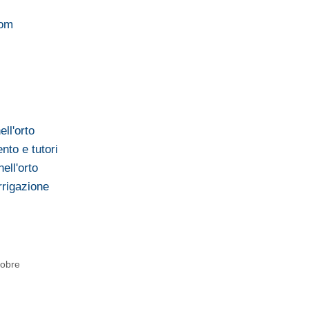
com
ell'orto
nto e tutori
ell'orto
rrigazione
tobre