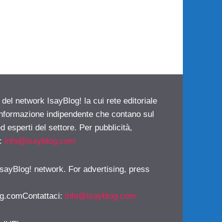
 del network IsayBlog! la cui rete editoriale
 informazione indipendente che contano sul
d esperti del settore. Per pubblicità,
i:
info@isayblog.com
 IsayBlog! network. For advertising, press
g.comContattaci
:
info@isayblog.com