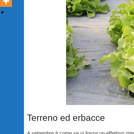
Terreno ed erbacce
A settembre è come se vi fosse un effettivo
rin