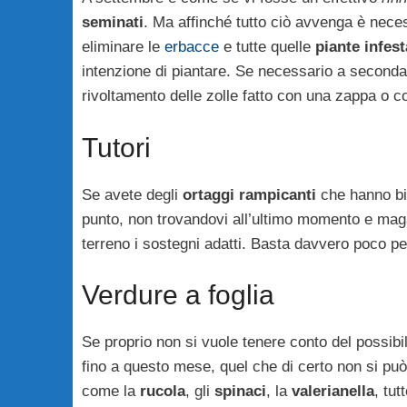
seminati
. Ma affinché tutto ciò avvenga è necess
eliminare le
erbacce
e tutte quelle
piante infest
intenzione di piantare. Se necessario a seconda d
rivoltamento delle zolle fatto con una zappa o 
Tutori
Se avete degli
ortaggi rampicanti
che hanno bis
punto, non trovandovi all’ultimo momento e maga
terreno i sostegni adatti. Basta davvero poco per
Verdure a foglia
Se proprio non si vuole tenere conto del possibi
fino a questo mese, quel che di certo non si può
come la
rucola
, gli
spinaci
, la
valerianella
, tut