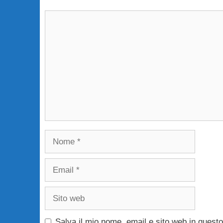
Commento
Nome
Email
Sito
web
Salva il mio nome, email e sito web in ques