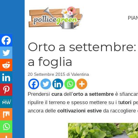
Vai
al
PIA
contenuto
Orto a settembre: 
a foglia
20 Settembre 2015
di
Valentina
Prendersi
cura
dell’
orto a settembre
è sfiancan
ripulire il terreno e spesso mettere su i t
utori
pe
ancora delle
coltivazioni estive
da raccogliere 