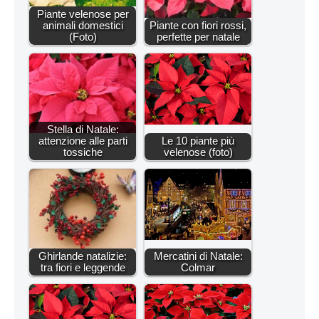
Piante velenose per
animali domestici
Piante con fiori rossi,
(Foto)
perfette per natale
Stella di Natale:
attenzione alle parti
Le 10 piante più
tossiche
velenose (foto)
Ghirlande natalizie:
Mercatini di Natale:
tra fiori e leggende
Colmar