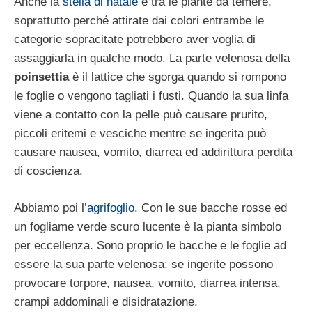
Anche la
stella di natale
è tra le piante da temere,
soprattutto perché attirate dai colori entrambe le
categorie sopracitate potrebbero aver voglia di
assaggiarla in qualche modo. La parte velenosa della
poinsettia
è il lattice che sgorga quando si rompono
le foglie o vengono tagliati i fusti. Quando la sua linfa
viene a contatto con la pelle può causare prurito,
piccoli eritemi e vesciche mentre se ingerita può
causare nausea, vomito, diarrea ed addirittura perdita
di coscienza.
Abbiamo poi l’
agrifoglio
. Con le sue bacche rosse ed
un fogliame verde scuro lucente è la pianta simbolo
per eccellenza. Sono proprio le bacche e le foglie ad
essere la sua parte velenosa: se ingerite possono
provocare torpore, nausea, vomito, diarrea intensa,
crampi addominali e disidratazione.