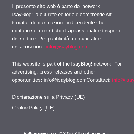
Il presente sito web è parte del network
IsayBlog! la cui rete editoriale comprende siti
tematici di informazione indipendente che
contano sul contributo di appassionati ed esperti
del settore. Per pubblicità, comunicati e
collaborazioni:
info@isayblog.com
This website is part of the IsayBlog! network. For
advertising, press releases and other
opportunities:
info@isayblog.comContattaci
:
info@isa
Dichiarazione sulla Privacy (UE)
Cookie Policy (UE)
Pollicegreen.com © 2026. All right reserverd.