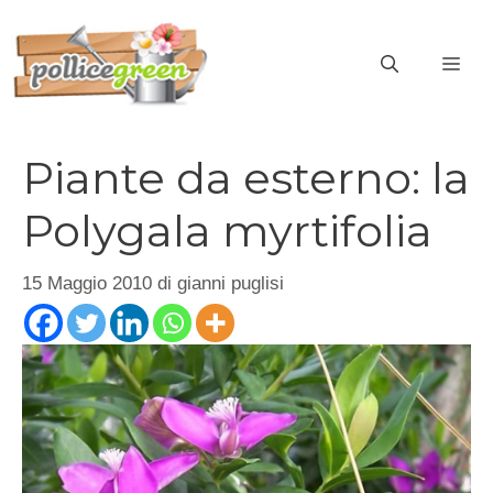
Vai
al
ME
contenuto
Piante da esterno: la
Polygala myrtifolia
15 Maggio 2010
di
gianni puglisi