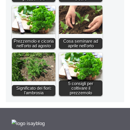
Prezzemolo e cicoria
Cosa seminare ad
nell'orto ad agosto
aprile nell'orto
5 consigli per
Significato dei fiori:
coltivare il
l'ambrosia
prezzemolo