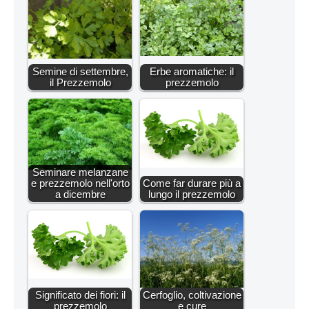
Semine di settembre,
Erbe aromatiche: il
il Prezzemolo
prezzemolo
Seminare melanzane
e prezzemolo nell'orto
Come far durare più a
a dicembre
lungo il prezzemolo
Significato dei fiori: il
Cerfoglio, coltivazione
prezzemolo
e cure