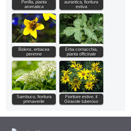
Perilla, pianta
aurantica, fioritura
aromatica
estiva
Bidens, erbacea
Erba cornacchia,
perenne
pianta officinale
Sambuco, fioritura
Fioriture estive, il
primaverile
Girasole tuberoso