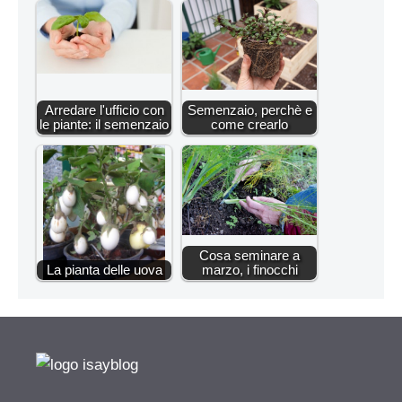
Arredare l'ufficio con
Semenzaio, perchè e
le piante: il semenzaio
come crearlo
Cosa seminare a
La pianta delle uova
marzo, i finocchi