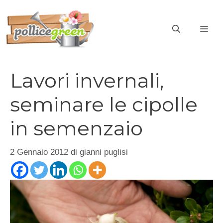
Vai
al
ME
contenuto
Lavori invernali,
seminare le cipolle
in semenzaio
2 Gennaio 2012
di
gianni puglisi