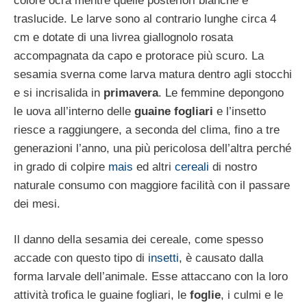
colore ocra mentre quelle posteriori bianche e
traslucide. Le larve sono al contrario lunghe circa 4
cm e dotate di una livrea giallognolo rosata
accompagnata da capo e protorace più scuro. La
sesamia sverna come larva matura dentro agli stocchi
e si incrisalida in
primavera
. Le femmine depongono
le uova all’interno delle
guaine fogliari
e l’insetto
riesce a raggiungere, a seconda del clima, fino a tre
generazioni l’anno, una più pericolosa dell’altra perché
in grado di colpire
mais
ed altri
cereali
di nostro
naturale consumo con maggiore facilità con il passare
dei mesi.
Il danno della sesamia dei cereale, come spesso
accade con questo tipo di
insetti
, è causato dalla
forma larvale dell’animale. Esse attaccano con la loro
attività trofica le guaine fogliari, le
foglie
, i culmi e le