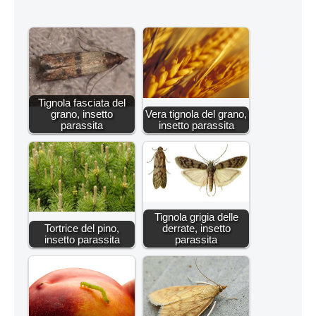
Tignola fasciata del
grano, insetto
Vera tignola del grano,
parassita
insetto parassita
Tignola grigia delle
Tortrice del pino,
derrate, insetto
insetto parassita
parassita