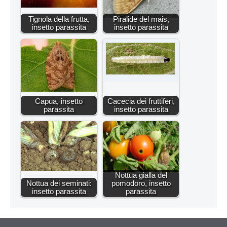
Tignola della frutta,
Piralide del mais,
insetto parassita
insetto parassita
Capua, insetto
Cacecia dei fruttiferi,
parassita
insetto parassita
Nottua gialla del
Nottua dei seminati:
pomodoro, insetto
insetto parassita
parassita