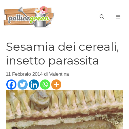
Vai
al
ME
contenuto
Sesamia dei cereali,
insetto parassita
11 Febbraio 2014
di
Valentina