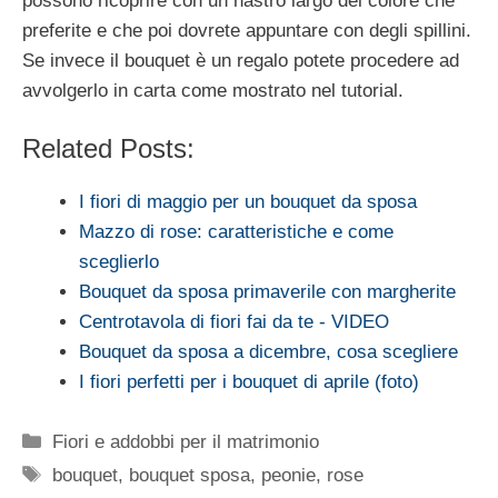
possono ricoprire con un nastro largo del colore che
preferite e che poi dovrete appuntare con degli spillini.
Se invece il bouquet è un regalo potete procedere ad
avvolgerlo in carta come mostrato nel tutorial.
Related Posts:
I fiori di maggio per un bouquet da sposa
Mazzo di rose: caratteristiche e come
sceglierlo
Bouquet da sposa primaverile con margherite
Centrotavola di fiori fai da te - VIDEO
Bouquet da sposa a dicembre, cosa scegliere
I fiori perfetti per i bouquet di aprile (foto)
Categorie
Fiori e addobbi per il matrimonio
Tag
bouquet
,
bouquet sposa
,
peonie
,
rose