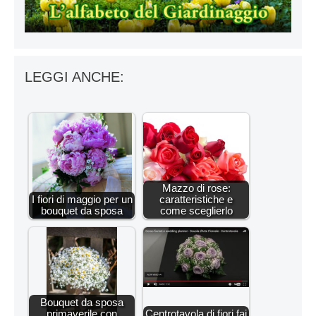
LEGGI ANCHE:
Mazzo di rose:
I fiori di maggio per un
caratteristiche e
bouquet da sposa
come sceglierlo
Bouquet da sposa
primaverile con
Centrotavola di fiori fai