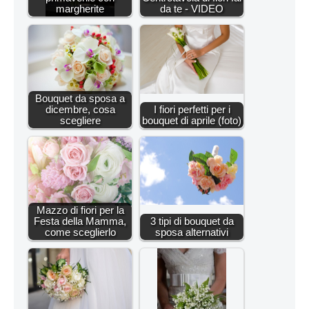
margherite
da te - VIDEO
Bouquet da sposa a
dicembre, cosa
I fiori perfetti per i
scegliere
bouquet di aprile (foto)
Mazzo di fiori per la
Festa della Mamma,
3 tipi di bouquet da
come sceglierlo
sposa alternativi