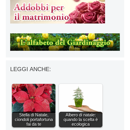
LEGGI ANCHE:
Stella di Natale,
Albero di natale:
ciondoli portafortuna
quando la scelta è
fai da te
ecologica