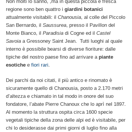
Non molti lo sanno, ,ma in questa piccola e fresca
regione sono ben quattro i
giardini botanici
attualmente visitabili: il
Chanousia
, al colle del Piccolo
San Bernardo, il
Saussurea
, presso il Pavillon del
Monte Bianco, il
Paradisia
di Cogne ed il
Castel
Savoia
a Gressoney Saint Jean. Tutti luoghi al quale
interno è possibile bearsi di diverse fioriture: dalle
tipiche del nostro paese fino ad arrivare a
piante
esotiche
e
fiori rari
.
Dei parchi da noi citati, il più antico e rinomato è
sicuramente quello di Chanousia, posto a 2.170 metri
d’altezza e chiamato in tal modo in onore del suo
fondatore, l’abate Pierre Chanoux che lo aprì nel 1897.
Al momento la struttura ospita circa 1600 specie
vegetali tipiche della zona delle alpi ed è visitabile, per
chi lo desiderasse dai primi giorni di luglio fino alla