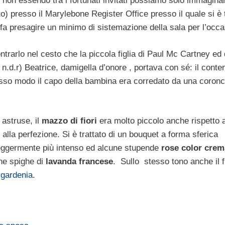
 non essendo tra i fortunati invitati possiamo solo immagina
to) presso il Marylebone Register Office presso il quale si è t
 fa presagire un minimo di sistemazione della sala per l’occa
ntrarlo nel cesto che la piccola figlia di Paul Mc Cartney ed 
n.d.r) Beatrice, damigella d’onore , portava con sé: il conten
tesso modo il capo della bambina era corredato da una coronc
astruse, il
mazzo di fiori
era molto piccolo anche rispetto a
 alla perfezione. Si è trattato di un bouquet a forma sferica
 leggermente più intenso ed alcune stupende
rose color crem
ne spighe di
lavanda
francese
. Sullo stesso tono anche il f
e
gardenia
.