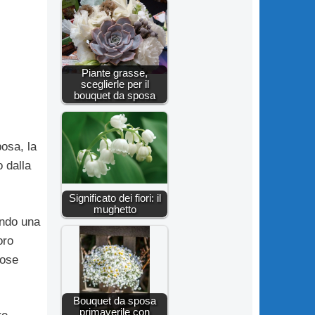
Piante grasse,
sceglierle per il
bouquet da sposa
posa, la
 dalla
Significato dei fiori: il
mughetto
endo una
oro
rose
Bouquet da sposa
primaverile con