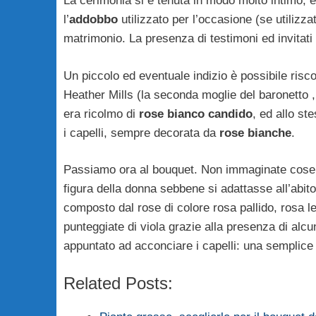
La cerimonia si è tenuta in modo molto intimo, e
l’
addobbo
utilizzato per l’occasione (se utilizza
matrimonio. La presenza di testimoni ed invitati
Un piccolo ed eventuale indizio è possibile risco
Heather Mills (la seconda moglie del baronetto , 
era ricolmo di
rose bianco candido
, ed allo s
i capelli, sempre decorata da
rose bianche
.
Passiamo ora al bouquet. Non immaginate cose 
figura della donna sebbene si adattasse all’abito
composto dal rose di colore rosa pallido, rosa
punteggiate di viola grazie alla presenza di alcu
appuntato ad acconciare i capelli: una semplic
Related Posts: