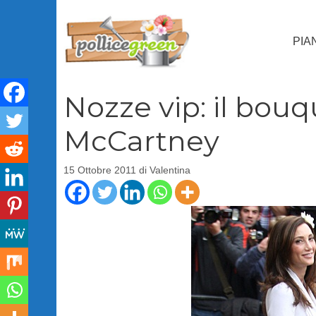
Vai
al
PIA
contenuto
Nozze vip: il bou
McCartney
15 Ottobre 2011
di
Valentina