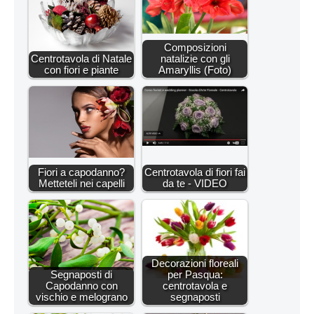
Composizioni
Centrotavola di Natale
natalizie con gli
con fiori e piante
Amaryllis (Foto)
Fiori a capodanno?
Centrotavola di fiori fai
Metteteli nei capelli
da te - VIDEO
Decorazioni floreali
Segnaposti di
per Pasqua:
Capodanno con
centrotavola e
vischio e melograno
segnaposti