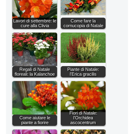
Lavori di settembre: le
Come fare la
cure alla Clivia
cornucopia di Natale
Regali di Natale
Piante di Natale:
floreali: la Kalanchoe
l'Erica gracilis
Fiori di Natale:
Come aiutare le
l'Orchidea
piante a fiorire
ascocentrum