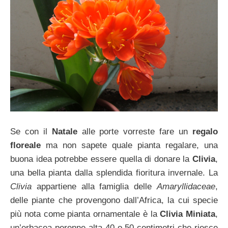
Se con il
Natale
alle porte vorreste fare un
regalo
floreale
ma non sapete quale pianta regalare, una
buona idea potrebbe essere quella di donare la
Clivia
,
una bella pianta dalla splendida fioritura invernale. La
Clivia
appartiene alla famiglia delle
Amaryllidaceae
,
delle piante che provengono dall’Africa, la cui specie
più nota come pianta ornamentale è la
Clivia
Miniata
,
un’erbacea perenne alta 40 o 50 centimetri che riesce