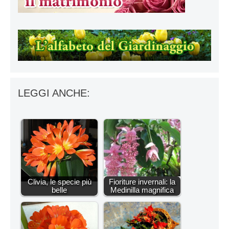
LEGGI ANCHE:
Clivia, le specie più
Fioriture invernali: la
belle
Medinilla magnifica