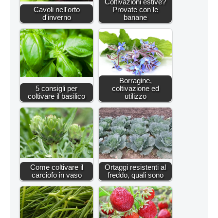
Coltivazioni estive?
Cavoli nell'orto
Provate con le
d'inverno
banane
Borragine,
5 consigli per
coltivazione ed
coltivare il basilico
utilizzo
Come coltivare il
Ortaggi resistenti al
carciofo in vaso
freddo, quali sono