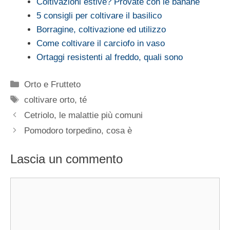
Coltivazioni estive? Provate con le banane
5 consigli per coltivare il basilico
Borragine, coltivazione ed utilizzo
Come coltivare il carciofo in vaso
Ortaggi resistenti al freddo, quali sono
Categorie
Orto e Frutteto
Tag
coltivare orto
,
té
Cetriolo, le malattie più comuni
Pomodoro torpedino, cosa è
Lascia un commento
Commento