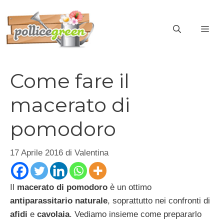
Vai
al
ME
contenuto
Come fare il
macerato di
pomodoro
17 Aprile 2016
di
Valentina
Il
macerato di pomodoro
è un ottimo
antiparassitario naturale
, soprattutto nei confronti di
afidi
e
cavolaia
. Vediamo insieme come prepararlo