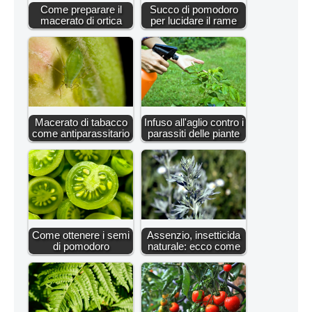
Come preparare il
Succo di pomodoro
macerato di ortica
per lucidare il rame
Macerato di tabacco
Infuso all'aglio contro i
come antiparassitario
parassiti delle piante
Come ottenere i semi
Assenzio, insetticida
di pomodoro
naturale: ecco come