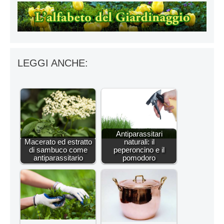
LEGGI ANCHE:
Antiparassitari
Macerato ed estratto
naturali: il
di sambuco come
peperoncino e il
antiparassitario
pomodoro