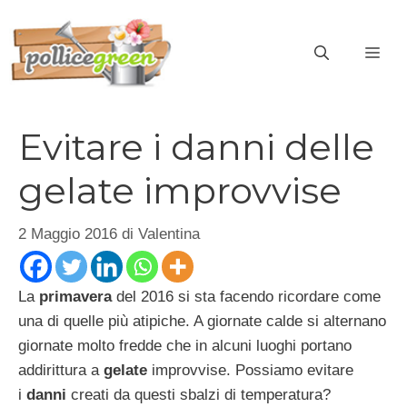
Vai
al
ME
contenuto
Evitare i danni delle
gelate improvvise
2 Maggio 2016
di
Valentina
La
primavera
del 2016 si sta facendo ricordare come
una di quelle più atipiche. A giornate calde si alternano
giornate molto fredde che in alcuni luoghi portano
addirittura a
gelate
improvvise. Possiamo evitare
i
danni
creati da questi sbalzi di temperatura?