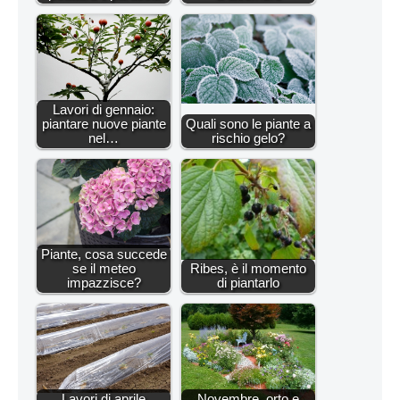
Lavori di gennaio:
piantare nuove piante
Quali sono le piante a
nel…
rischio gelo?
Piante, cosa succede
se il meteo
Ribes, è il momento
impazzisce?
di piantarlo
Lavori di aprile
Novembre, orto e