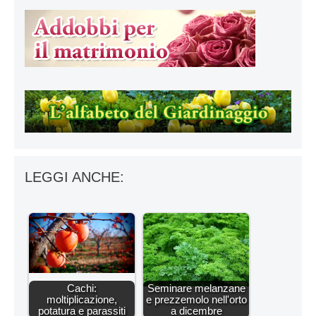
LEGGI ANCHE:
Cachi:
Seminare melanzane
moltiplicazione,
e prezzemolo nell'orto
potatura e parassiti
a dicembre