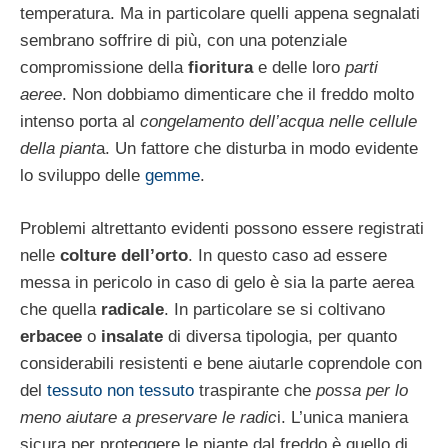
temperatura. Ma in particolare quelli appena segnalati
sembrano soffrire di più, con una potenziale
compromissione della
fioritura
e delle loro
parti
aeree
. Non dobbiamo dimenticare che il freddo molto
intenso porta al
congelamento dell’acqua nelle cellule
della piant
a. Un fattore che disturba in modo evidente
lo sviluppo delle
gemme
.
Problemi altrettanto evidenti possono essere registrati
nelle
colture dell’orto
. In questo caso ad essere
messa in pericolo in caso di gelo è sia la parte aerea
che quella
radicale
. In particolare se si coltivano
erbacee
o
insalate
di diversa tipologia, per quanto
considerabili resistenti e bene aiutarle coprendole con
del
tessuto non tessuto
traspirante che
possa per lo
meno aiutare a preservare le radic
i. L’unica maniera
sicura per proteggere le piante dal freddo è quello di