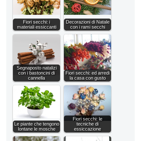
Fiori secchi: i
Decorazioni di Natale
materiali essiccanti
con i rami secchi
Segnaposto natalizi
con i bastoncini di
Fiori secchi: ed arredi
cannella
la casa con gusto
Fiori secchi: le
Le piante che tengono
tecniche di
lontane le mosche
essiccazione