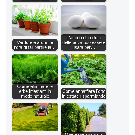
L'acqua di cottura
Verdure e aromi, è
delle uova può essere
l’ora di far partire la…
usata per…
Come eliminare le
erbe infestanti in
Come annaffiare l'orto
modo naturale
in estate risparmiando