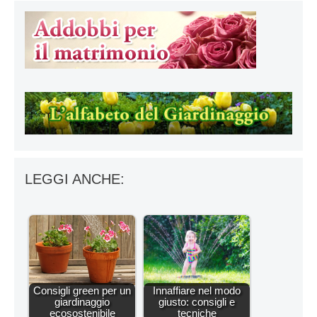
LEGGI ANCHE:
Consigli green per un
Innaffiare nel modo
giardinaggio
giusto: consigli e
ecosostenibile
tecniche