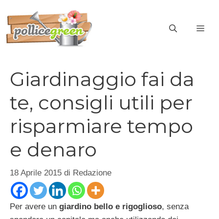
Vai
al
ME
contenuto
Giardinaggio fai da
te, consigli utili per
risparmiare tempo
e denaro
18 Aprile 2015
di
Redazione
Per avere un
giardino bello e rigoglioso
, senza