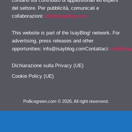
contano sul contributo di appassionati ed esperti
del settore. Per pubblicità, comunicati e
collaborazioni:
info@isayblog.com
This website is part of the IsayBlog! network. For
advertising, press releases and other
opportunities:
info@isayblog.comContattaci
:
info@isa
Dichiarazione sulla Privacy (UE)
Cookie Policy (UE)
Pollicegreen.com © 2026. All right reserverd.