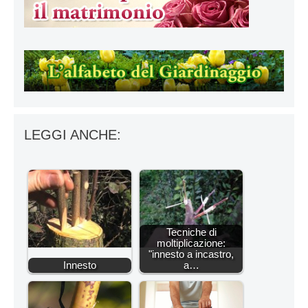
LEGGI ANCHE:
Tecniche di
moltiplicazione:
"innesto a incastro,
Innesto
a…