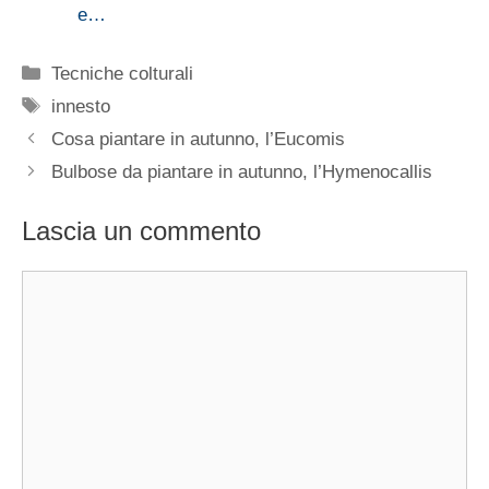
e…
Categorie
Tecniche colturali
Tag
innesto
Cosa piantare in autunno, l’Eucomis
Bulbose da piantare in autunno, l’Hymenocallis
Lascia un commento
Commento