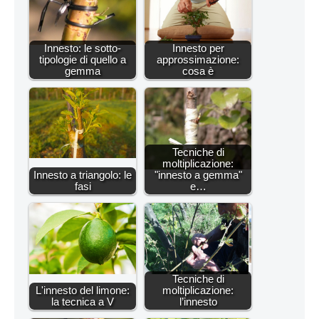
Innesto: le sotto-
Innesto per
tipologie di quello a
approssimazione:
gemma
cosa è
Tecniche di
moltiplicazione:
Innesto a triangolo: le
"innesto a gemma"
fasi
e…
Tecniche di
L'innesto del limone:
moltiplicazione:
la tecnica a V
l’innesto