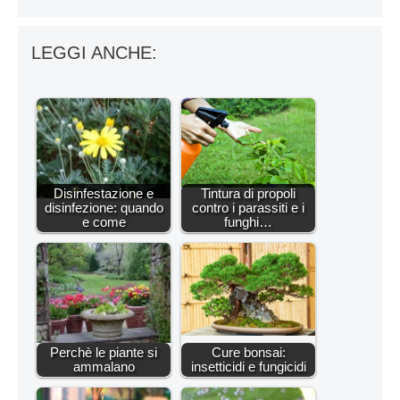
LEGGI ANCHE:
Disinfestazione e
Tintura di propoli
disinfezione: quando
contro i parassiti e i
e come
funghi…
Perchè le piante si
Cure bonsai:
ammalano
insetticidi e fungicidi