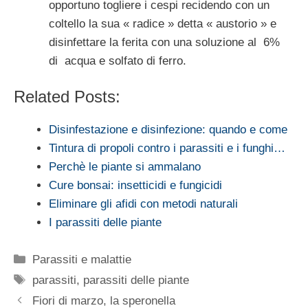
opportuno togliere i cespi recidendo con un
coltello la sua « radice » detta « austo­rio » e
disinfettare la ferita con una soluzio­ne al 6%
di acqua e solfato di ferro.
Related Posts:
Disinfestazione e disinfezione: quando e come
Tintura di propoli contro i parassiti e i funghi…
Perchè le piante si ammalano
Cure bonsai: insetticidi e fungicidi
Eliminare gli afidi con metodi naturali
I parassiti delle piante
Categorie
Parassiti e malattie
Tag
parassiti
,
parassiti delle piante
Fiori di marzo, la speronella