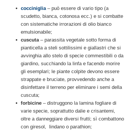
cocciniglia
– può essere di vario tipo (a
scudetto, bianca, cotonosa ecc.) e si com­batte
con sistematiche irrorazioni di olio bianco
emulsionabile;
cuscuta
– parassita vegetale sotto forma di
pianticella a steli sottilissimi e giallastri che si
avvinghia allo stelo di specie commestibili o da
giardino, succhiando la linfa e facendo morire
gli esemplari; le piante colpite de­vono essere
strappate e bruciate, provve­dendo anche a
disinfettare il terreno per eliminare i semi della
cuscuta;
forbicine
– distruggono la lamina fogliare di
varie specie, soprattutto dalie e crisantemi,
oltre a danneggiare diversi frutti; sì combat­tono
con giresol, lindano o parathion;