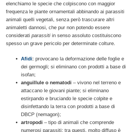
elenchiamo le specie che colpi­scono con maggior
frequenza le piante or­namentali abbinando ai parassiti
animali quelli vegetali, senza però trascurare altri
animaletti dannosi, che pur non potendo es­sere
considerati
parassiti
in senso assoluto costituiscono
spesso un grave pericolo per determinate colture.
Afidi
:
provocano la deformazione delle fo­glie e
dei germogli; si eliminano con pro­dotti a base di
isofan;
anguillule o nematodi
– vivono nel terreno e
attaccano le giovani piante; si eliminano
estirpando e bruciando le specie colpite e
disinfettando la terra con prodotti a base di
DBCP (nemagon);
artropodi
– tipo di animali che comprende
numerosi parassiti; tra questi, molto diffuso è