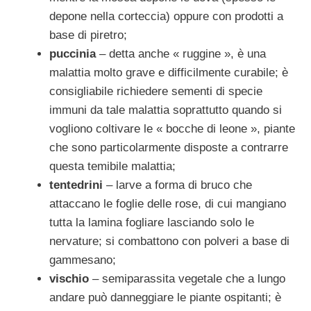
depone nella corteccia) oppure con prodotti a
base di piretro;
puccinia
– detta anche « ruggine », è una
malattia molto grave e difficilmente curabi­le; è
consigliabile richiedere sementi di spe­cie
immuni da tale malattia soprattutto quan­do si
vogliono coltivare le « bocche di leone », piante
che sono particolarmente di­sposte a contrarre
questa temibile malattia;
tentedrini
– larve a forma di bruco che
attaccano le foglie delle rose, di cui mangia­no
tutta la lamina fogliare lasciando solo le
nervature; si combattono con polveri a base di
gammesano;
vischio
– semiparassita vegetale che a lungo
andare può danneggiare le piante ospitanti; è