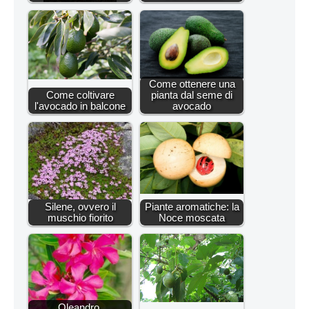
Come ottenere una
Come coltivare
pianta dal seme di
l'avocado in balcone
avocado
Silene, ovvero il
Piante aromatiche: la
muschio fiorito
Noce moscata
Oleandro,