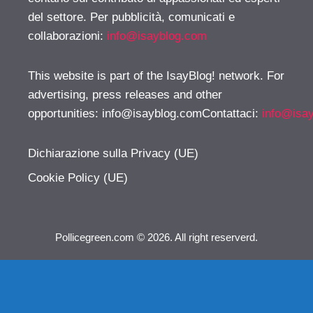
del settore. Per pubblicità, comunicati e
collaborazioni:
info@isayblog.com
This website is part of the IsayBlog! network. For
advertising, press releases and other
opportunities:
info@isayblog.comContattaci
:
info@isa
Dichiarazione sulla Privacy (UE)
Cookie Policy (UE)
Pollicegreen.com © 2026. All right reserverd.