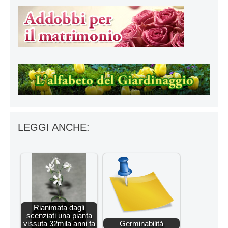
LEGGI ANCHE:
Rianimata dagli
scenziati una pianta
vissuta 32mila anni fa
Germinabilità