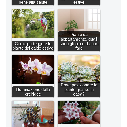
bene alla salute
estive
Piante da
appartamento, quali
Come proteggere le
sono gli errori da non
piante dal caldo estivo
fare
Dove posizionare le
Illuminazione delle
piante grasse in
orchidee
casa?