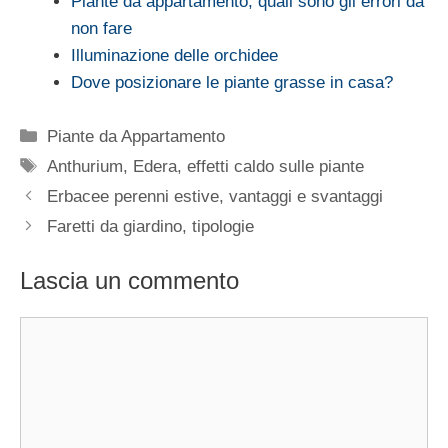
Piante da appartamento, quali sono gli errori da
non fare
Illuminazione delle orchidee
Dove posizionare le piante grasse in casa?
Categorie
Piante da Appartamento
Tag
Anthurium
,
Edera
,
effetti caldo sulle piante
Erbacee perenni estive, vantaggi e svantaggi
Faretti da giardino, tipologie
Lascia un commento
Commento