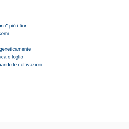
o" più i fiori
 semi
 geneticamente
uca e loglio
ando le coltivazioni