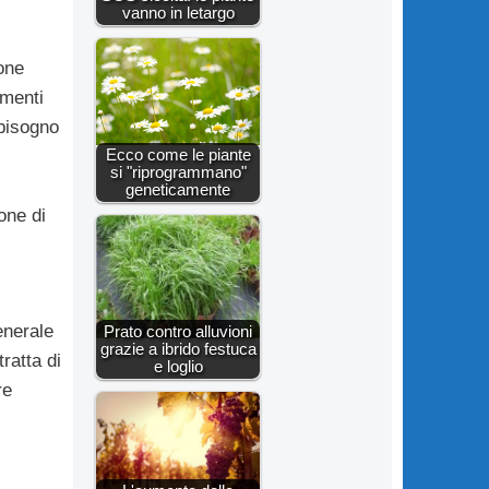
vanno in letargo
one
amenti
bisogno
Ecco come le piante
si "riprogrammano"
geneticamente
one di
enerale
Prato contro alluvioni
grazie a ibrido festuca
tratta di
e loglio
re