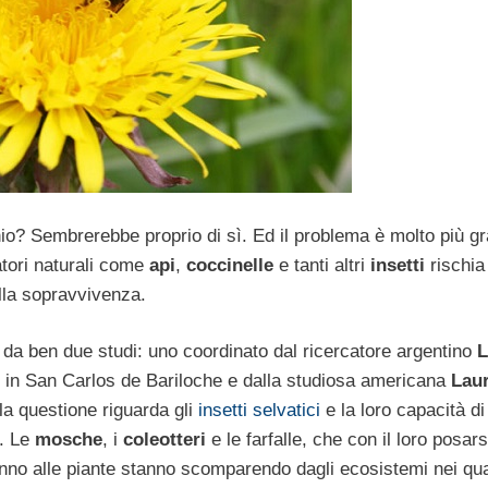
io? Sembrerebbe proprio di sì. Ed il problema è molto più gr
tori naturali come
api
,
coccinelle
e tanti altri
insetti
rischia 
la sopravvivenza.
da ben due studi: uno coordinato dal ricercatore argentino
L
o in San Carlos de Bariloche e dalla studiosa americana
Lau
lla questione riguarda gli
insetti selvatici
e la loro capacità di
e. Le
mosche
, i
coleotteri
e le farfalle, che con il loro posars
anno alle piante stanno scomparendo dagli ecosistemi nei qua