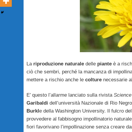
La
riproduzione naturale
delle
piante
è a risch
ciò che sembri, perché la mancanza di impollina
mettere a rischio anche le
colture
necessarie al
E’ questo l’allarme lanciato sulla rivista
Science
Garibaldi
dell’università Nazionale di Rio Negr
Burkl
e della Washington University. Il fulcro de
provvedere al fabbisogno impollinatorio natural
fiori favorivano l’impollinazione senza creare d