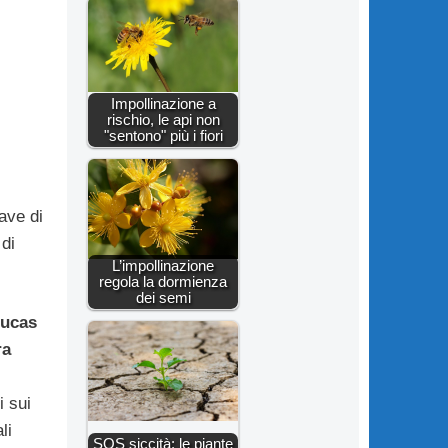
Impollinazione a
rischio, le api non
"sentono" più i fiori
ave di
di
L’impollinazione
regola la dormienza
dei semi
ucas
ra
i sui
li
SOS siccità: le piante