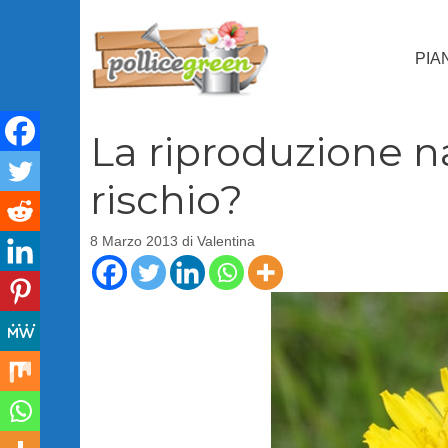
Vai
al
PIA
contenuto
La riproduzione na
rischio?
8 Marzo 2013
di
Valentina