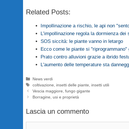
Related Posts:
Impollinazione a rischio, le api non "senton
L’impollinazione regola la dormienza dei
SOS siccità: le piante vanno in letargo
Ecco come le piante si "riprogrammano"
Prato contro alluvioni grazie a ibrido fest
L'aumento delle temperature sta danneggi
Categorie
News verdi
Tag
coltivazione
,
insetti delle piante
,
insetti utili
Vescia maggiore, fungo gigante
Borragine, usi e proprietà
Lascia un commento
Commento