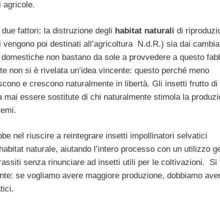
i agricole.
ue fattori: la distruzione degli
habitat naturali
di riproduzi
i vengono poi destinati all’agricoltura N.d.R.) sia dai cambi
domestiche non bastano da sole a provvedere a questo fab
ate non si è rivelata un’idea vincente: questo perché meno
scono e crescono naturalmente in libertà. Gli insetti frutto di
 mai essere sostitute di chi naturalmente stimola la produzi
semi.
e nel riuscire a reintegrare insetti impollinatori selvatici
 habitat naturale, aiutando l’intero processo con un utilizzo g
assiti senza rinunciare ad insetti utili per le coltivazioni. Si 
ente: se vogliamo avere maggiore produzione, dobbiamo ave
ici.