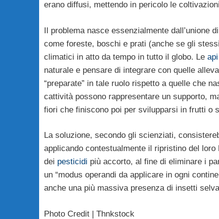
erano diffusi, mettendo in pericolo le coltivazion
Il problema nasce essenzialmente dall’unione di d
come foreste, boschi e prati (anche se gli stess
climatici in atto da tempo in tutto il globo. Le
api
naturale e pensare di integrare con quelle allev
“preparate” in tale ruolo rispetto a quelle che na
cattività possono rappresentare un supporto, ma
fiori che finiscono poi per svilupparsi in frutti o 
La soluzione, secondo gli scienziati, consisterebb
applicando contestualmente il ripristino del loro
dei
pesticidi
più accorto, al fine di eliminare i par
un “modus operandi da applicare in ogni contin
anche una più massiva presenza di insetti selvat
Photo Credit | Thnkstock