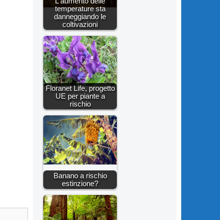
L'aumento delle
temperature sta
danneggiando le
coltivazioni
Floranet Life, progetto
UE per piante a
rischio
Banano a rischio
estinzione?