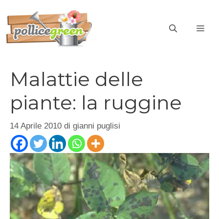
Vai
al
ME
contenuto
Malattie delle
piante: la ruggine
14 Aprile 2010
di
gianni puglisi