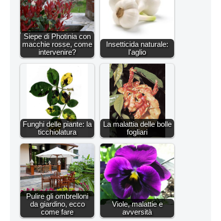
Siepe di Photinia con
macchie rosse, come
Insetticida naturale:
intervenire?
l'aglio
Funghi delle piante: la
La malattia delle bolle
ticchiolatura
fogliari
Pulire gli ombrelloni
da giardino, ecco
Viole, malattie e
come fare
avversità