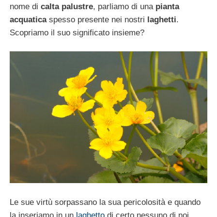
nome di
calta palustre
, parliamo di una
pianta
acquatica
spesso presente nei nostri
laghetti
.
Scopriamo il suo significato insieme?
Le sue virtù sorpassano la sua pericolosità e quando
la inseriamo in un
laghetto
di certo nessuno di noi