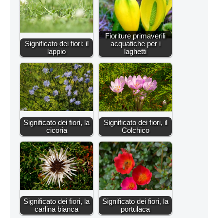
Fioriture primaverili
Significato dei fiori: il
acquatiche per i
lappio
laghetti
Significato dei fiori, la
Significato dei fiori, il
cicoria
Colchico
Significato dei fiori, la
Significato dei fiori, la
carlina bianca
portulaca