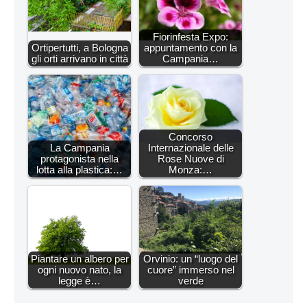
Fiorinfesta Expo:
Ortipertutti, a Bologna
appuntamento con la
gli orti arrivano in città
Campania…
Concorso
La Campania
Internazionale delle
protagonista nella
Rose Nuove di
lotta alla plastica:…
Monza:…
Piantare un albero per
Orvinio: un “luogo del
ogni nuovo nato, la
cuore” immerso nel
legge è…
verde