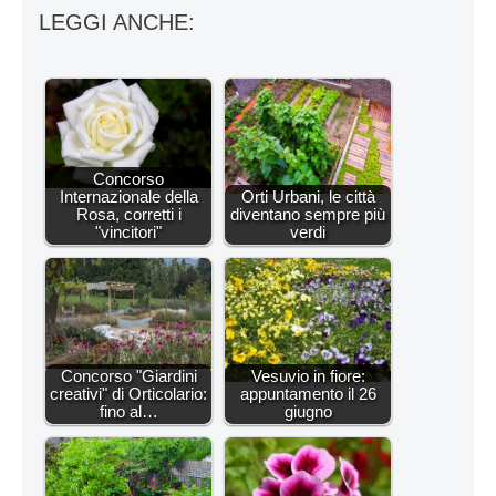
LEGGI ANCHE:
Concorso
Internazionale della
Orti Urbani, le città
Rosa, corretti i
diventano sempre più
"vincitori"
verdi
Concorso "Giardini
Vesuvio in fiore:
creativi" di Orticolario:
appuntamento il 26
fino al…
giugno