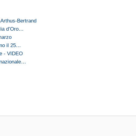
 Arthus-Bertrand
glia d’Oro…
 marzo
omo il 25…
re - VIDEO
ernazionale…