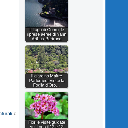
Il Lago di Como, le
riprese aeree di Yann
Arthus-Bertrand
Il giardino Maître
Parfumeur vince la
Foglia d’Oro…
turali
e
Fiori e visite guidate
sul Lario il 12 e 13