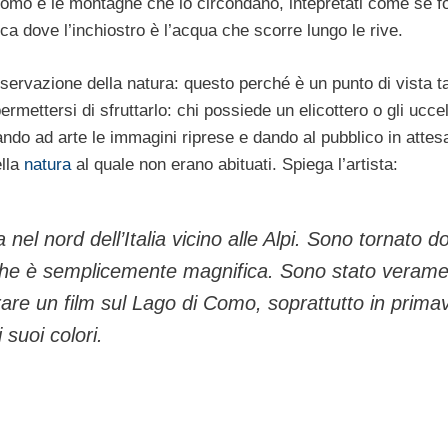
 Como e le montagne che lo circondano, intepretati come se f
ca dove l’inchiostro è l’acqua che scorre lungo le rive.
osservazione della natura: questo perché è un punto di vista 
mettersi di sfruttarlo: chi possiede un elicottero o gli uccell
ando ad arte le immagini riprese e dando al pubblico in attes
ella
natura
al quale non erano abituati. Spiega l’artista:
el nord dell’Italia vicino alle Alpi. Sono tornato d
che è semplicemente magnifica. Sono stato veram
girare un film sul Lago di Como, soprattutto in prima
 suoi colori.