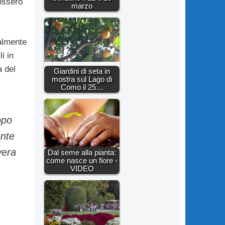
ossero
marzo
talmente
i in
a del
Giardini di seta in
mostra sul Lago di
Como il 25…
opo
ente
vera
Dal seme alla pianta:
come nasce un fiore -
VIDEO