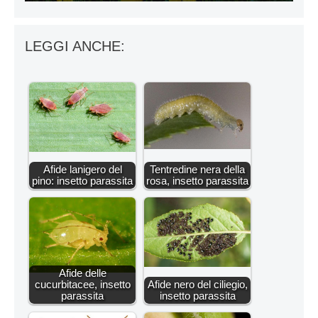
LEGGI ANCHE:
Afide lanigero del
Tentredine nera della
pino: insetto parassita
rosa, insetto parassita
Afide delle
cucurbitacee, insetto
Afide nero del ciliegio,
parassita
insetto parassita