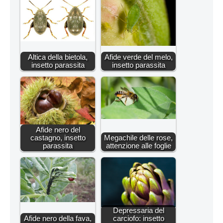
Altica della bietola,
Afide verde del melo,
insetto parassita
insetto parassita
Afide nero del
castagno, insetto
Megachile delle rose,
parassita
attenzione alle foglie
Depressaria del
Afide nero della fava,
carciofo: insetto