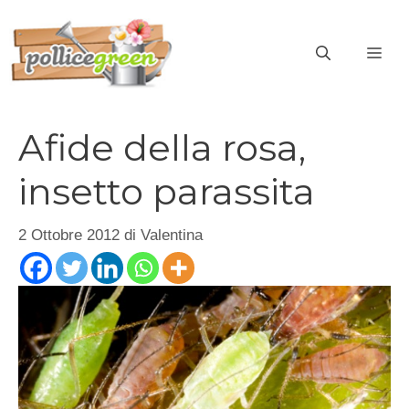
Vai
al
ME
contenuto
Afide della rosa,
insetto parassita
2 Ottobre 2012
di
Valentina