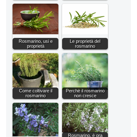
Rosmarino, usi e
Le proprietà del
proprietà
rosmarino
Come coltivare il
Perchè il rosmarino
rosmarino
non cresce
Rosmarino, è ora