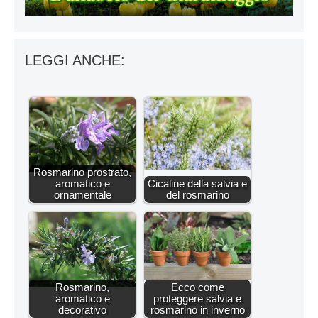
LEGGI ANCHE:
Rosmarino prostrato,
aromatico e
Cicaline della salvia e
ornamentale
del rosmarino
Rosmarino,
Ecco come
aromatico e
proteggere salvia e
decorativo
rosmarino in inverno