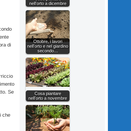
nell'orto a dicembre
condo
ente
Ottobre, i lavori
ra di
nell'orto e nel giardino
secondo…
riccio
himento
tto. Se
Cosa piantare
nell'orto a novembre
i che