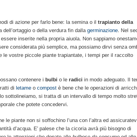
odi di azione per farlo bene: la semina o il
trapianto della
 dell’ortaggio o della verdura fin dalla
germinazione
. Nel se
 essere inserite nella propria aiuola. Non sappiamo onestam
sere considerata più semplice, ma possiamo dirvi senza omb
le vostre piccole piante trapiantate, i tempi per il raccolto
 possano contenere i
bulbi
o le
radici
in modo adeguato. Il ter
ratti di
letame
o
compost
è bene che le operazioni di arricc
 sottolineiamo, si tratta di un intervallo di tempo molto stre
emporale che potete concedervi.
he le piante non si soffochino l’una con l’altra ed assicuratev
tità d’acqua. E’ palese che la cicoria avrà più bisogno di
ere le attenzioni che donate alle
bulbose da consumo
ed alle