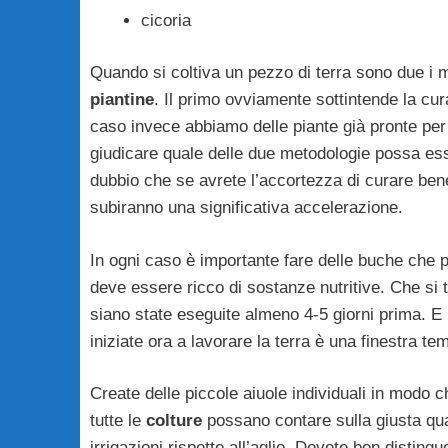
cicoria
Quando si coltiva un pezzo di terra sono due i m
piantine
. Il primo ovviamente sottintende la cura
caso invece abbiamo delle piante già pronte per
giudicare quale delle due metodologie possa es
dubbio che se avrete l’accortezza di curare bene 
subiranno una significativa accelerazione.
In ogni caso è importante fare delle buche che
deve essere ricco di sostanze nutritive. Che si t
siano state eseguite almeno 4-5 giorni prima. E lo
iniziate ora a lavorare la terra è una finestra t
Create delle piccole aiuole individuali in modo c
tutte le
colture
possano contare sulla giusta quan
irrigazioni rispetto all’aglio. Dovete ben distingu