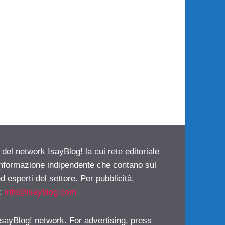
 del network IsayBlog! la cui rete editoriale
 informazione indipendente che contano sul
d esperti del settore. Per pubblicità,
i:
info@isayblog.com
 IsayBlog! network. For advertising, press