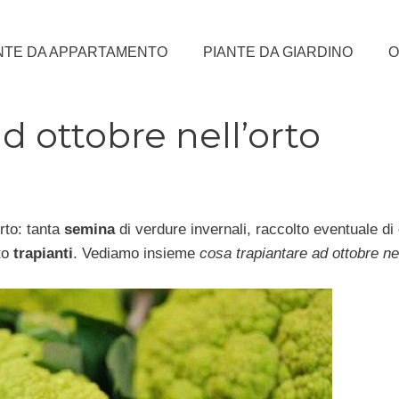
NTE DA APPARTAMENTO
PIANTE DA GIARDINO
O
d ottobre nell’orto
to: tanta
semina
di verdure invernali, raccolto eventuale di
to
trapianti
. Vediamo insieme
cosa trapiantare ad ottobre nel