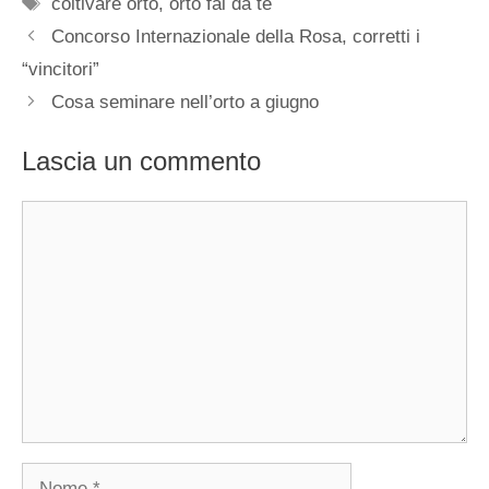
Tag
coltivare orto
,
orto fai da te
Concorso Internazionale della Rosa, corretti i
“vincitori”
Cosa seminare nell’orto a giugno
Lascia un commento
Commento
Nome