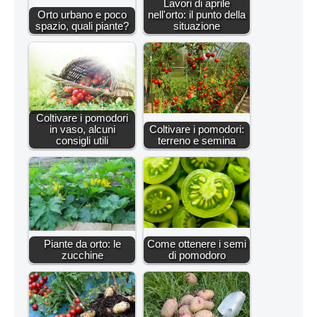
Lavori di aprile
Orto urbano e poco
nell'orto: il punto della
spazio, quali piante?
situazione
Coltivare i pomodori
in vaso, alcuni
Coltivare i pomodori:
consigli utili
terreno e semina
Piante da orto: le
Come ottenere i semi
zucchine
di pomodoro